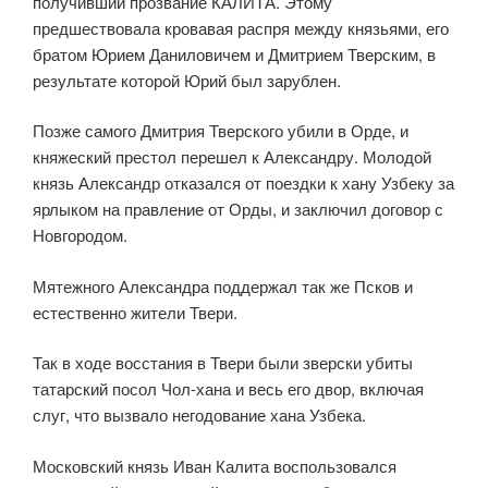
получивший прозвание КАЛИТА. Этому
предшествовала кровавая распря между князьями, его
братом Юрием Даниловичем и Дмитрием Тверским, в
результате которой Юрий был зарублен.
Позже самого Дмитрия Тверского убили в Орде, и
княжеский престол перешел к Александру. Молодой
князь Александр отказался от поездки к хану Узбеку за
ярлыком на правление от Орды, и заключил договор с
Новгородом.
Мятежного Александра поддержал так же Псков и
естественно жители Твери.
Так в ходе восстания в Твери были зверски убиты
татарский посол Чол-хана и весь его двор, включая
слуг, что вызвало негодование хана Узбека.
Московский князь Иван Калита воспользовался