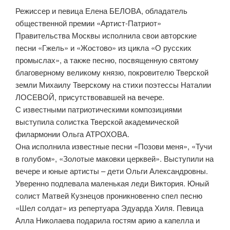
Режиссер и певица Елена БЕЛОВА, обладатель
общественной премии «Артист-Патриот»
Правительства Москвы исполнила свои авторские
песни «Гжель» и «Жостово» из цикла «О русских
промыслах», а также песню, посвященную святому
благоверному великому князю, покровителю Тверской
земли Михаилу Тверскому на стихи поэтессы Наталии
ЛОСЕВОЙ, присутствовавшей на вечере.
С известными патриотическими композициями
выступила солистка Тверской академической
филармонии Ольга АТРОХОВА.
Она исполнила известные песни «Позови меня», «Тучи
в голубом», «Золотые маковки церквей». Выступили на
вечере и юные артисты – дети Ольги Александровны.
Уверенно подпевала маленькая леди Виктория. Юный
солист Матвей Кузнецов проникновенно спел песню
«Шел солдат» из репертуара Эдуарда Хиля. Певица
Алла Николаева подарила гостям арию а капелла и