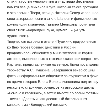
стихи, а гостья мероприятия и участница фестиваля
памяти певца Михаила Круга, который также проходил
в это время в Твери, певица Наталья Север исполнила
свои авторские песни в стиле Шансон и фольклорные
композиции а капелла. Татьяна Мелихова прочитала
свои стихи «Карандаш, рука, бумага…» («Путь
художника»).
Творческая встреча в отеле «Пушкин», приуроченная
ко Дню героев боевых действий в России,
продолжилась общением у мини-экспозиции картин
авторов, выполненных в технике «живописи шерстью».
Картины, представленные на вечере, были посвящены
творчеству А.С. Пушкина. Завершился вечер общим
фото и неформальным общением за фуршетом в фойе,
во время которого Елена Белова исполнила под гитару
несколько старинных романсов из авторского цикла
«Романс в картинах», а затем вместе со всеми гостями
– песню «Десятый наш десантный батальон» из
кинофильма «Белорусский вокзал».