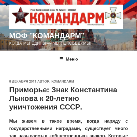
Перейти
к
содержимому
МОФ "КОМАНДАРМ"
КОГДА МЫ ЕДИНЫ — МЫ НЕПОБЕДИМЫ!
Меню
ОПУБЛИКОВАНО
8 ДЕКАБРЯ 2011
АВТОР:
KOMANDARM
Приморье: Знак Константина
Лыкова к 20-летию
уничтожения СССР.
Мы живем в такое время, когда наряду с
государственными наградами, существует много
так называемых «общественных» знаков. Которые