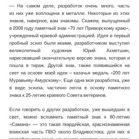
— На самом деле, разработок очень много, часть
из них уже воплощена в металле. Некоторые из этих
знаков, наверное, вам знакомы. Скажем, выпущенный
в 2008 году памятный знак «70 лет Приморскому краю»,
учрежденный краевой администрацией. Идея и первый
пробный эскиз были моими, разработчиком выступил
великолепный художник Юрий Ахметшин,
нарисовавший окончательную версию знака, которая и
пошла в тираж. Другой знак, также появившийся на
свет на основе моей идеи – казачья медаль «200 лет
Муравьеву-Амурскому». Еще одна моя разработка, уже
в виде эскиза, частично легла в основу памятного
знака к 25-летию краевого Совета ветеранов.
Если говорить о других разработках, уже вышедших в
свет, можно вспомнить памятный знак к 80-летию
«Самана» — это такая гвардейская, краснознаменная
воинская часть ПВО около Владивостока, для них я
разрабатывал эскиз, на основе которого они уже сами