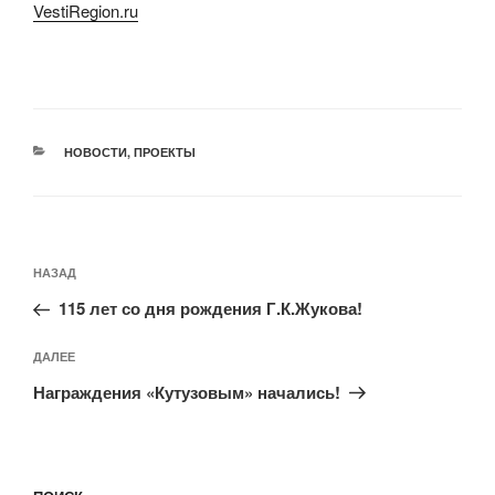
VestiRegion.ru
РУБРИКИ
НОВОСТИ
,
ПРОЕКТЫ
Навигация
Предыдущая
НАЗАД
по
запись:
записям
115 лет со дня рождения Г.К.Жукова!
Следующая
ДАЛЕЕ
запись
Награждения «Кутузовым» начались!