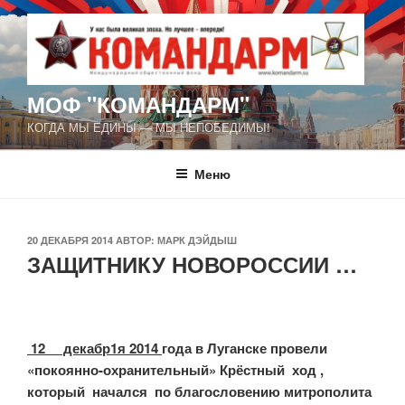
Перейти
к
содержимому
МОФ "КОМАНДАРМ"
КОГДА МЫ ЕДИНЫ — МЫ НЕПОБЕДИМЫ!
Меню
ОПУБЛИКОВАНО
20 ДЕКАБРЯ 2014
АВТОР:
МАРК ДЭЙДЫШ
ЗАЩИТНИКУ НОВОРОССИИ …
12 декабр1я 2014
года в Луганске провели
«покоянно-охранительный» Крёстный ход ,
который начался по благословению митрополита