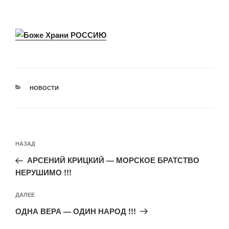
РУБРИКИ
НОВОСТИ
Навигация
Предыдущая
НАЗАД
по
запись:
записям
АРСЕНИЙ КРИЦКИЙ — МОРСКОЕ БРАТСТВО
НЕРУШИМО !!!
Следующая
ДАЛЕЕ
запись
ОДНА ВЕРА — ОДИН НАРОД !!!