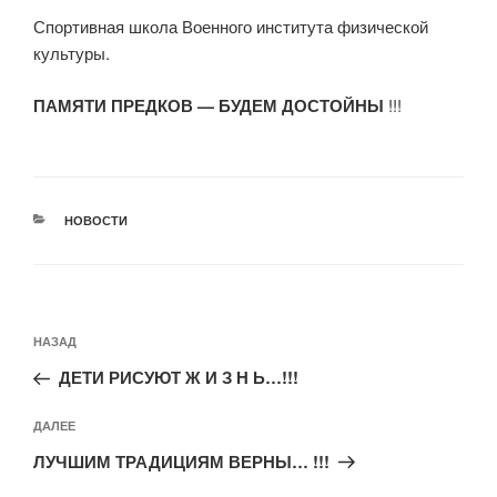
Спортивная школа Военного института физической
культуры.
ПАМЯТИ ПРЕДКОВ — БУДЕМ ДОСТОЙНЫ
!!!
РУБРИКИ
НОВОСТИ
Навигация
Предыдущая
НАЗАД
по
запись:
записям
ДЕТИ РИСУЮТ Ж И З Н Ь…!!!
Следующая
ДАЛЕЕ
запись
ЛУЧШИМ ТРАДИЦИЯМ ВЕРНЫ… !!!