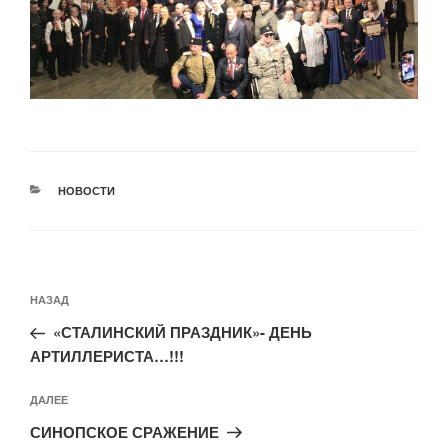
РУБРИКИ
НОВОСТИ
Навигация
Предыдущая
НАЗАД
по
запись:
записям
«СТАЛИНСКИЙ ПРАЗДНИК»- ДЕНЬ
АРТИЛЛЕРИСТА…!!!
Следующая
ДАЛЕЕ
запись
СИНОПСКОЕ СРАЖЕНИЕ