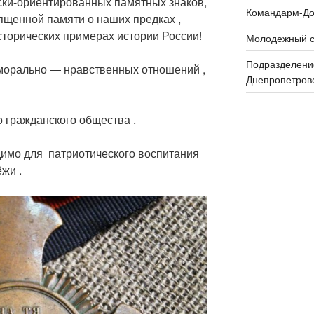
ки-ориентированных памятных знаков,
Командарм-До
щенной памяти о наших предках ,
торических примерах истории России!
Молодежный с
Подразделени
морально — нравственных отношений ,
Днепропетров
 гражданского общества .
димо для патриотического воспитания
ёжи .