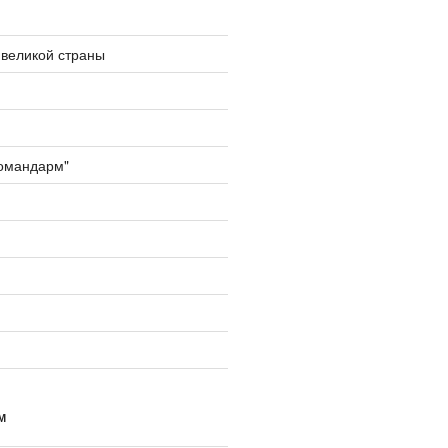
великой страны
омандарм"
М