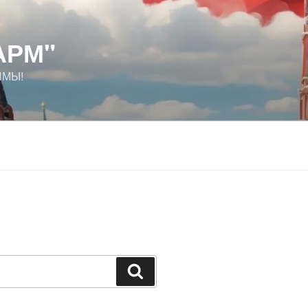
АРМ"
ИМЫ!
Поиск