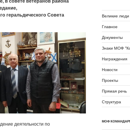
ве, в совете ветеранов района
едание,
го геральдического Совета
Великие люди 
Главное
Документы
Знаки МОФ "К
Награждения
Новости
Проекты
Прямая речь
Структура
МОФ КОМАНДАР
едение деятельности по