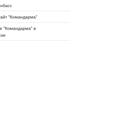
нбасс
айт "Командарма"
е "Командарма" в
ске