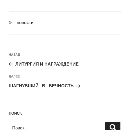
РУБРИКИ
НОВОСТИ
Навигация
Предыдущая
НАЗАД
по
запись:
записям
ЛИТУРГИЯ И НАГРАЖДЕНИЕ
Следующая
ДАЛЕЕ
запись
ШАГНУВШИЙ В ВЕЧНОСТЬ
ПОИСК
Искать:
Поиск